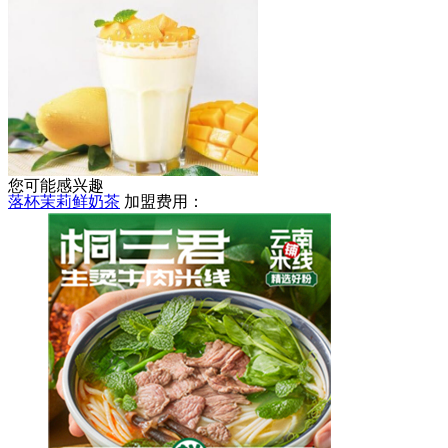
天亮麻辣烫
加盟费用：
5-8万
您可能感兴趣
落杯茉莉鲜奶茶
加盟费用：