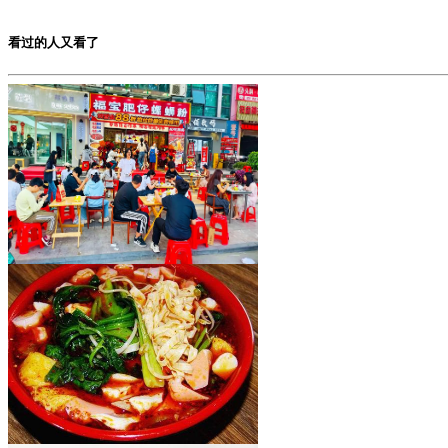
看过的人又看了
福宝肥仔炸蛋螺蛳粉
加盟费用：