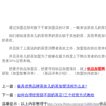
通过加盟总部对旗下千家加盟店的计算，一般来说茶奈儿奶茶加盟
咱们都知道茶奈儿奶茶营养奶茶比较于其他奶茶，其营养愈加丰
的喜欢。
并且除了上面说的奶茶受消费者喜欢之外，加盟低价的出资本钱
并且茶奈儿奶茶加盟为了能够在最大程度上下降出资者的出资本
资者30%运营本钱。
想要开饮品加盟店，想要寻找饮品加盟项目，就上
饮品加盟网
获取《加盟套餐详单》、《菜品详单介绍》、《加盟扶持政策》、
上一篇：
极具优势品牌茶奈儿奶茶加盟流程怎么走?
下一篇：
如何合理经营甜不甜奶茶店?三个经营方式教给
温馨提示：以上内容整理于
饮
http://www.8jmw.com/scqj/14484.html