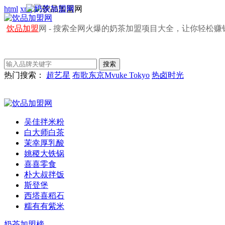
html
xml
饮品加盟
网 - 搜索全网火爆的奶茶加盟项目大全，让你轻松赚
热门搜索：
超艺星
布歌东京Mvuke Tokyo
热卤时光
吴佳拌米粉
白大师白茶
茉幸厚乳酸
姚稷大铁锅
喜喜零食
朴大叔拌饭
斯登堡
西塔喜稻石
糯有有紫米
奶茶加盟榜