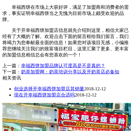
幸福西饼在市场上大获好评，满足了加盟商和消费者的需
求，事实证明幸福西饼当之无愧为目前市场上颇受欢迎的品
牌。
关于开幸福西饼加盟店信息就先介绍到这里，相信大家已
经有了大概的了解。欢迎点击下面的留言框给我们留言，我们
将竭力为您奉献最全面的信息！如果您对该项目无感，小编推
荐您继续关注我们的致富项目栏目，这里汇聚了更多、更丰富
的加盟信息相信总会有您喜欢的一个！
上一篇：
幸福西饼加盟品牌认可度高是不是真的？
下一篇：
奶茶加盟网：奶茶培训分享以及开奶茶店必备知
相关资讯
创业选择开幸福西饼加盟店其销量
2018-12-12
现在开幸福西饼加盟店合适吗
2018-12-12