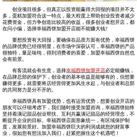
创业项目很多，但真正以投资能赢得大回报的项目并不太
多，蛋糕加盟符合这一特点，最大程度上帮助创业投资者减少
花费资金，但力争创造比较高的收益，很多创业者想开店，都
在问小编，选择幸福西饼加盟开店能不能赚大钱?
要想投资有大回报，要确保在品质方面有优势，幸福西饼
的品牌优势已经很明显，在市场中深获认可，幸福西饼的产品
很独特，量足味纯，得到消费者的喜爱，加盟幸福西饼自然也
会有前景。
有客流就会有生意，选择
幸福西饼加盟开店
必定能赚钱，
在品牌总部的保护下，创业者的基本收益是能够有的，但想要
赚得更多，就需要将店经营得更加风生水起，与创业者和总部
的共同努力是分不开的。
幸福西饼具有加盟优势，也有运营优势，想要创业开店的
朋友可以仔细考虑下，我们随时接受加盟咨询，幸福西饼始终
坚持着满记甜品创业帮扶、互利共赢满记甜品的经营理念， 不
断提升企业的目标。幸福西饼店面形象统一，有区域保护制
度， 发展前景好。加盟幸福西饼巨大的利润成就您的财富事
业，假如您有想法加入我们，赶紧把握住这个机遇吧！