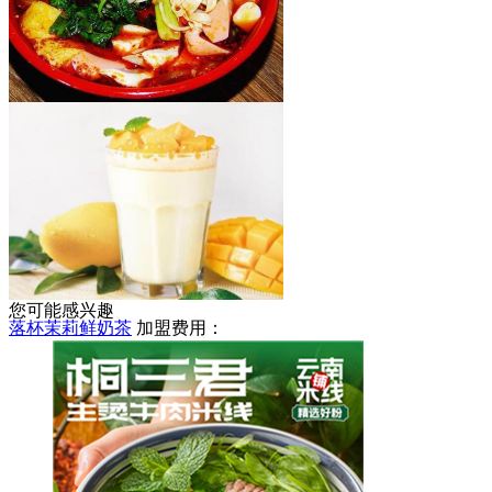
天亮麻辣烫
加盟费用：
5-8万
您可能感兴趣
落杯茉莉鲜奶茶
加盟费用：