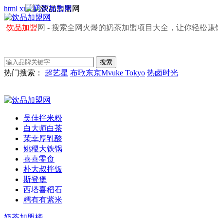
html
xml
饮品加盟
网 - 搜索全网火爆的奶茶加盟项目大全，让你轻松赚
热门搜索：
超艺星
布歌东京Mvuke Tokyo
热卤时光
吴佳拌米粉
白大师白茶
茉幸厚乳酸
姚稷大铁锅
喜喜零食
朴大叔拌饭
斯登堡
西塔喜稻石
糯有有紫米
奶茶加盟榜