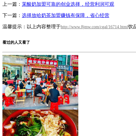
上一篇：
茉酸奶加盟可靠的创业选择，经营利润可观
下一篇：
选择放哈奶茶加盟赚钱有保障，省心经营
温馨提示：以上内容整理于
饮
http://www.8jmw.com/cgal/16714.html
看过的人又看了
福宝肥仔炸蛋螺蛳粉
加盟费用：