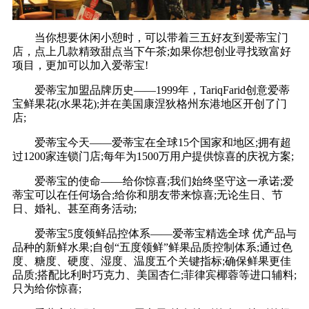
当你想要休闲小憩时，可以带着三五好友到爱蒂宝门
店，点上几款精致甜点当下午茶;如果你想创业寻找致富好
项目，更加可以加入爱蒂宝!
爱蒂宝加盟品牌历史——1999年，TariqFarid创意爱蒂
宝鲜果花(水果花);并在美国康涅狄格州东港地区开创了门
店;
爱蒂宝今天——爱蒂宝在全球15个国家和地区;拥有超
过1200家连锁门店;每年为1500万用户提供惊喜的庆祝方案;
爱蒂宝的使命——给你惊喜;我们始终坚守这一承诺;爱
蒂宝可以在任何场合;给你和朋友带来惊喜;无论生日、节
日、婚礼、甚至商务活动;
爱蒂宝5度领鲜品控体系——爱蒂宝精选全球 优产品与
品种的新鲜水果;自创“五度领鲜”鲜果品质控制体系;通过色
度、糖度、硬度、湿度、温度五个关键指标;确保鲜果更佳
品质;搭配比利时巧克力、美国杏仁;菲律宾椰蓉等进口辅料;
只为给你惊喜;